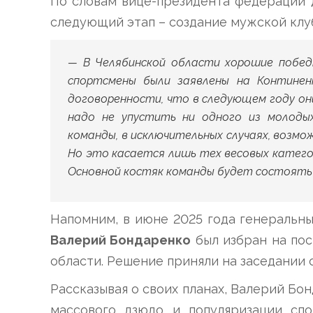
По словам вице-президента федерации
следующий этап – создание мужской кл
— В Челябинской области хорошие побед
спортсмены были заявлены на Континен
договоренности, что в следующем году он
надо не упустить ни одного из молоды
команды, в исключительных случаях, возмо
Но это касается лишь тех весовых категор
Основной костяк команды будет состоять 
Напомним, в июне 2025 года генераль
Валерий Бондаренко
был избран на по
области. Решение приняли на заседании 
Рассказывая о своих планах, Валерий Бо
массового дзюдо и популяризации спо