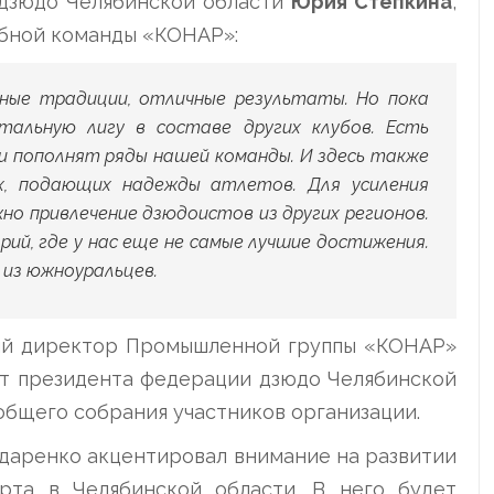
 дзюдо Челябинской области
Юрия Степкина
,
убной команды «КОНАР»:
ные традиции, отличные результаты. Но пока
тальную лигу в составе других клубов. Есть
и пополнят ряды нашей команды. И здесь также
х, подающих надежды атлетов. Для усиления
жно привлечение дзюдоистов из других регионов.
ий, где у нас еще не самые лучшие достижения.
из южноуральцев.
ный директор Промышленной группы «КОНАР»
ст президента федерации дзюдо Челябинской
общего собрания участников организации.
ндаренко акцентировал внимание на развитии
рта в Челябинской области. В него будет